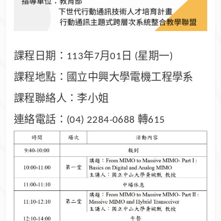
課程日期：
年
月
日
星期一
113
7
01
(
)
課程地點：國立中興大學電機工程學系
課程聯絡人：李小姐
連絡電話：
轉
(04) 2284-0688
615